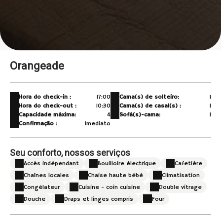
Orangeade
Hora do check-in :
17:00
Cama(s) de solteiro:
1
Hora do check-out :
10:30
Cama(s) de casal(s) :
1
Capacidade máxima:
4
Sofá(s)-cama:
1
Confirmação :
Imediato
Seu conforto, nossos serviços
Accès indépendant
Bouilloire électrique
Cafetière
Chaînes locales
Chaise haute bébé
Climatisation
Congélateur
Cuisine - coin cuisine
Double vitrage
Douche
Draps et linges compris
Four