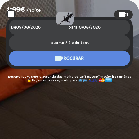
de
99€
/noite
PT
De
para
1
quarto /
2
adultos
PROCURAR
Reserva 100% segura, garantia das melhores tarifas, confirmação instantânea
Pagamento assegurado pela