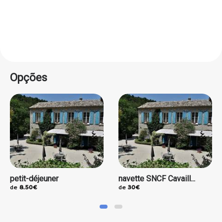
Opções
petit-déjeuner
navette SNCF Cavaill...
de
8.50€
de
30€