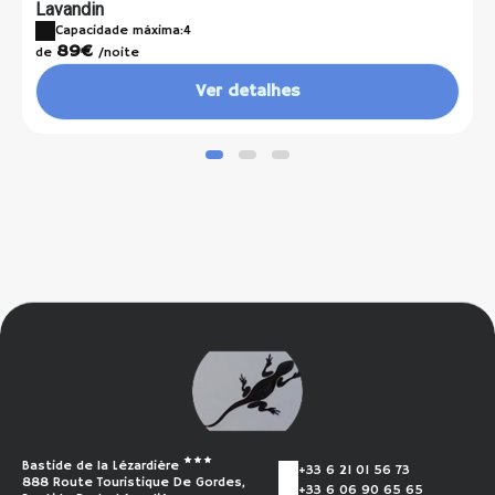
Lavandin
Capacidade máxima:4
89€
de
/noite
Ver detalhes
Bastide de la Lézardière
+33 6 21 01 56 73
888 Route Touristique De Gordes,
+33 6 06 90 65 65