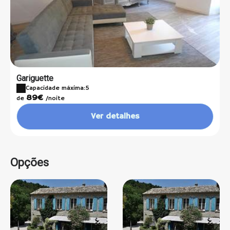
Gariguette
Capacidade máxima:5
89€
de
/noite
Ver detalhes
Opções