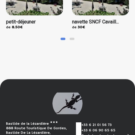
petit-déjeuner
navette SNCF Cavaill...
de
8.50€
de
30€
Bastide de la Lézardière
+33 6 21 01 56 73
888 Route Touristique De Gordes,
+33 6 06 90 65 65
Bastide De La Lézardière,