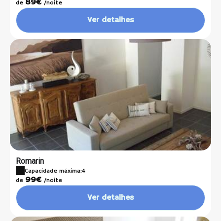
89€
de
/noite
Ver detalhes
Romarin
Capacidade máxima:4
99€
de
/noite
Ver detalhes