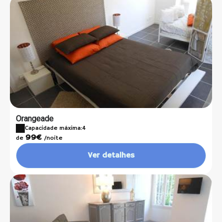
Orangeade
Capacidade máxima:4
99€
de
/noite
Ver detalhes