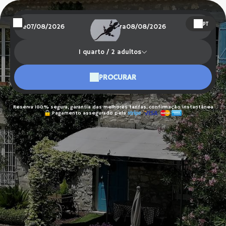
PT
De
para
1
quarto /
2
adultos
PROCURAR
Reserva 100% segura, garantia das melhores tarifas, confirmação instantânea
Pagamento assegurado pela