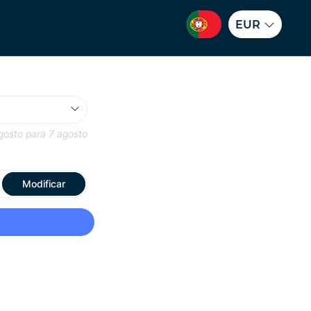
EUR
gosto
para
7 agosto
Modificar