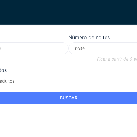
Número de noites
Ficar a partir de
6 a
tos
 adultos