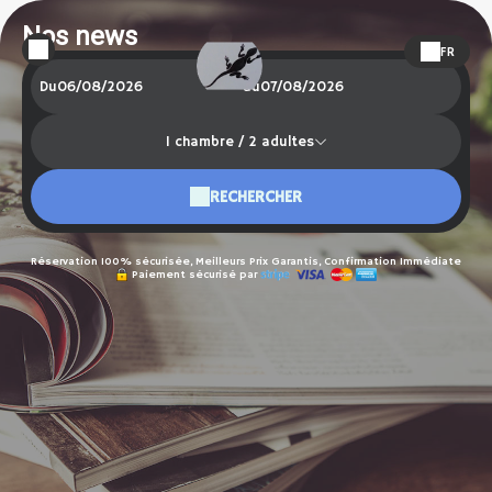
Nos news
FR
Du
au
1
chambre /
2
adultes
RECHERCHER
Réservation 100% sécurisée, Meilleurs Prix Garantis, Confirmation Immédiate
Paiement sécurisé par